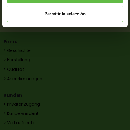
Whatsapp:
(34) 687 433 164
Permitir la selección
E-Mail:
pons@metalurgiapons.com
Firma
> Geschichte
> Herstellung
> Qualität
> Annerkennungen
Kunden
> Privater Zugang
> Kunde werden!
> Verkaufsnetz