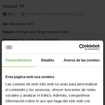
Referenz
: 158
10 u.
Seite des Produktes drücken (pdf)
Ist:
Mit Losem Stift
Ecken:
Käntige Und Abgerundete Ecken
Montage:
Nur Zum Anschrauben
Einsatzberen:
Für Bau
Consentimiento
Detalles
Acerca de las cookies
Werkstoff
Edelstahl 304
Alle
Esta página web usa cookies
Las cookies de este sitio web se usan para personalizar
(8 Artikel)
el contenido y los anuncios, ofrecer funciones de redes
sociales y analizar el tráfico. Además, compartimos
Gew
Code
Referenz
Maße
Varianten
(gr
información sobre el uso que haga del sitio web con