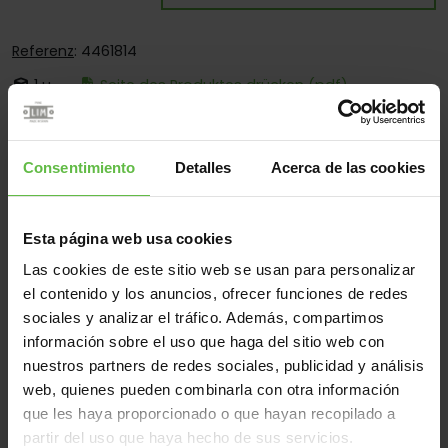
Referenz
: 4461814
1 u.
Seite des Produktes drücken (pdf)
Ist:
Mit Festem Stift
Ecken:
Nur Abgerundete Ecken
Consentimiento
Detalles
Acerca de las cookies
Montage:
Nur Zum Anschrauben
Einsatzberen:
Für Holzetuis
Esta página web usa cookies
Las cookies de este sitio web se usan para personalizar
el contenido y los anuncios, ofrecer funciones de redes
Werkstoff
sociales y analizar el tráfico. Además, compartimos
información sobre el uso que haga del sitio web con
Messing
Alle
nuestros partners de redes sociales, publicidad y análisis
(1 Artikel)
web, quienes pueden combinarla con otra información
que les haya proporcionado o que hayan recopilado a
Gew
partir del uso que haya hecho de sus servicios.
Code
Referenz
Maße
Varianten