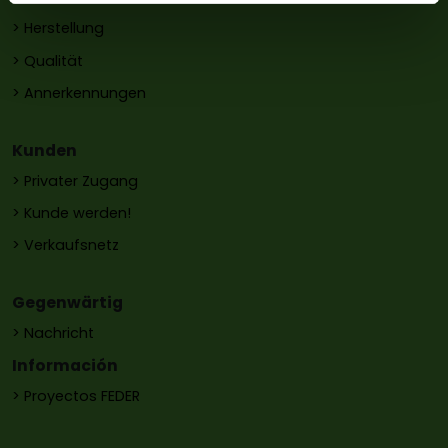
> Herstellung
> Qualität
> Annerkennungen
Kunden
> Privater Zugang
> Kunde werden!
> Verkaufsnetz
Gegenwärtig
> Nachricht
Información
> Proyectos FEDER