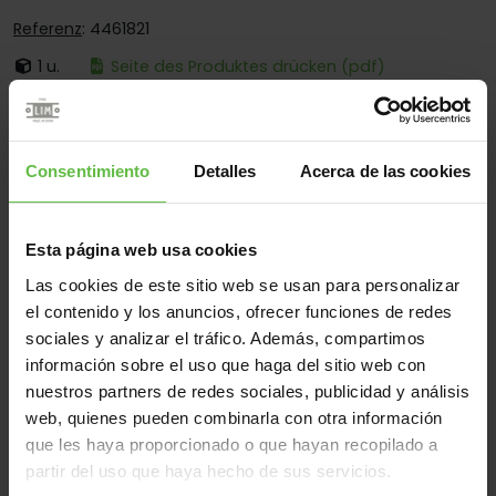
Referenz
: 4461821
1 u.
Seite des Produktes drücken (pdf)
Ist:
Mit Losem Stift
Ecken:
Käntige Und Abgerundete Ecken
Consentimiento
Detalles
Acerca de las cookies
Montage:
Zum Anschrauben Und Anschweissen
Einsatzberen:
Für Holzetuis
Esta página web usa cookies
Las cookies de este sitio web se usan para personalizar
el contenido y los anuncios, ofrecer funciones de redes
Werkstoff
sociales y analizar el tráfico. Además, compartimos
Stahl
Alle
información sobre el uso que haga del sitio web con
nuestros partners de redes sociales, publicidad y análisis
(1 Artikel)
web, quienes pueden combinarla con otra información
que les haya proporcionado o que hayan recopilado a
Gew
Code
Referenz
Maße
Varianten
partir del uso que haya hecho de sus servicios.
(gr