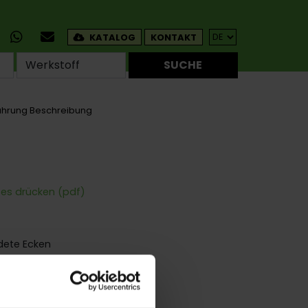
KATALOG
KONTAKT
SUCHE
ührung Beschreibung
tes drücken (pdf)
dete Ecken
uben
ür Schubladen