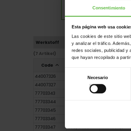
Consentimiento
Esta página web usa cookie
Las cookies de este sitio we
Werkstoff
y analizar el tráfico. Ademá
redes sociales, publicidad y
(7 Artikel)
que hayan recopilado a parti
Code
Referenz
Maße
Selección
44007326
670/4826
44x450x1,0
Necesario
de
44007327
670/4827
44x500x1,0
consentimiento
77703343
670/4452
44x200x1,0
77703344
670/4453
44x250x1,0
77703345
670/4454
44x300x1,0
77703346
670/4455
44x350x1,0
77703347
670/4456
44x400x1,0