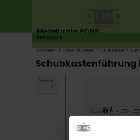
Metalurgia PONS
PRODUKTE
Scharnierhersteller seit 1925
Startseite
>
Klappenaufsteller / Schubkastenführun
Schubkastenführung 