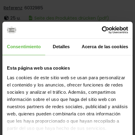
Referenz
: 6032985
25 u.
Seite des Produktes drücken (pdf)
Ist:
Mit Losem Stift
Ecken:
Käntige Und Abgerundete Ecken
Consentimiento
Detalles
Acerca de las cookies
Montage:
Zum Anschrauben Und Anschweissen
Einsatzberen:
Für Sanitärtrennwände
Esta página web usa cookies
Las cookies de este sitio web se usan para personalizar
el contenido y los anuncios, ofrecer funciones de redes
Werkstoff
sociales y analizar el tráfico. Además, compartimos
Zamak
Alle
información sobre el uso que haga del sitio web con
nuestros partners de redes sociales, publicidad y análisis
(1 Artikel)
web, quienes pueden combinarla con otra información
que les haya proporcionado o que hayan recopilado a
Gew
Code
Referenz
Maße
Varianten
partir del uso que haya hecho de sus servicios.
(gr