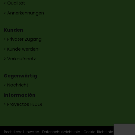
> Qualität
> Annerkennungen
Kunden
> Privater Zugang
> Kunde werden!
> Verkaufsnetz
Gegenwärtig
> Nachricht
Información
> Proyectos FEDER
Rechtliche Hinweise
Datenschutzrichtlinie
Cookie-Richtlinie
Sitemap