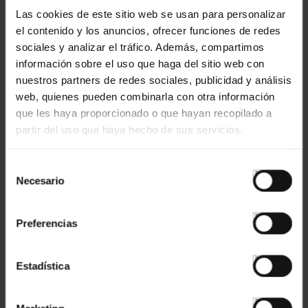
Las cookies de este sitio web se usan para personalizar
el contenido y los anuncios, ofrecer funciones de redes
Fallgriffe
sociales y analizar el tráfico. Además, compartimos
información sobre el uso que haga del sitio web con
nuestros partners de redes sociales, publicidad y análisis
web, quienes pueden combinarla con otra información
Ref: 4552806
que les haya proporcionado o que hayan recopilado a
partir del uso que haya hecho de sus servicios.
Selección
Necesario
de
consentimiento
Preferencias
Fallgriffe
Estadística
Ref: 771