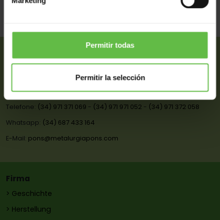
Marketing
Permitir todas
Metalurgia Pons LIM, S.L.
NIF B-07550619
Permitir la selección
Avda. Indústria, 45 - Polígono La Trotxa - Apto. Correos 3 - 07730
Alaior (Menorca) - Islas Baleares - España
Telefone:
(34) 971 371 069
-
(34) 971 971 052
-
(34) 971 372 058
Whatsapp:
(34) 687 433 164
E-Mail:
pons@metalurgiapons.com
Firma
> Geschichte
> Herstellung