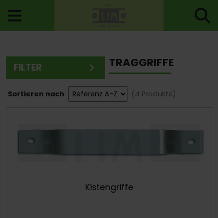
Startseite
>
Kleiderhaken, Haken, Traggriffe
> Traggriffe
TRAGGRIFFE
FILTER
Sortieren nach
(4 Produkte)
Kistengriffe