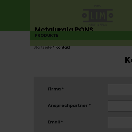
Metalurgia PONS
PRODUKTE
Scharnierhersteller seit 1925
Startseite
> Kontakt
K
Firma *
Ansprechpartner *
Email *