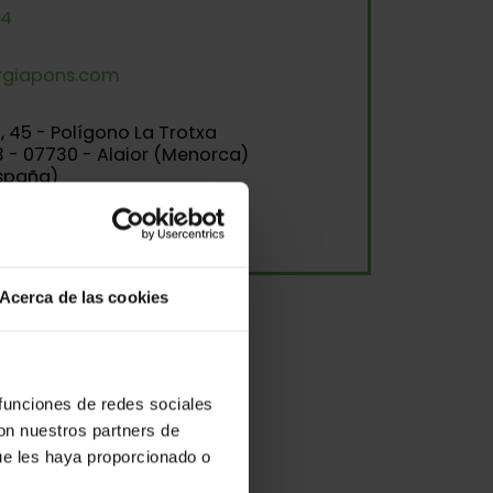
64
giapons.com
, 45 - Polígono La Trotxa
 - 07730 - Alaior (Menorca)
España)
Acerca de las cookies
 funciones de redes sociales
con nuestros partners de
ue les haya proporcionado o