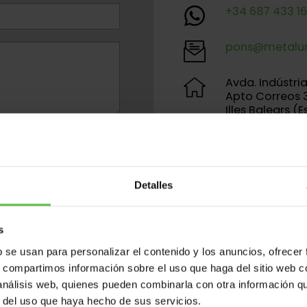
+34 687 433 1
pons@metalur
Avda. Indústria
Apto Correos 3
Illes Balears (
tlinie
ENDE FORMULAR
Detalles
s
b se usan para personalizar el contenido y los anuncios, ofrecer
s, compartimos información sobre el uso que haga del sitio web 
 análisis web, quienes pueden combinarla con otra información q
r del uso que haya hecho de sus servicios.