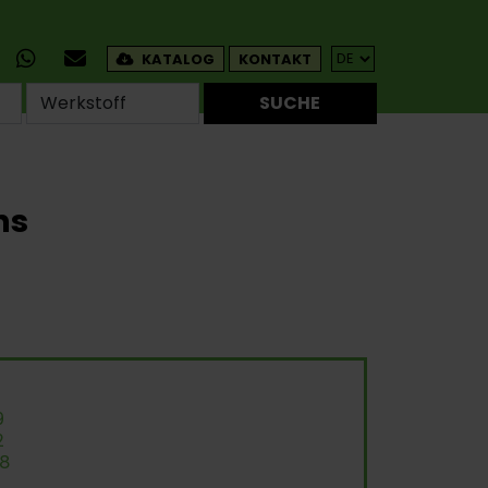
KATALOG
KONTAKT
SUCHE
ns
9
2
58