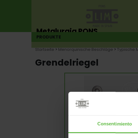
Metalurgia PONS
PRODUKTE
Scharnierhersteller seit 1925
Startseite
>
Menorquinische Beschläge
>
Typische 
Grendelriegel
Consentimiento