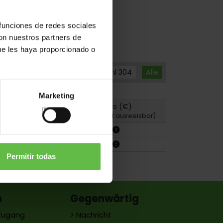
 funciones de redes sociales
con nuestros partners de
ue les haya proporcionado o
Messing
Edelstahl 304
Alle
Marketing
Preis (€)
Zeichnung
(MwSt. nicht ausweisbar)
Permitir todas
n
Gegenwärtig
 Zugang
> Nachricht