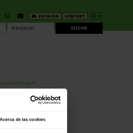
KATALOG
KONTAKT
SUCHE
tes drücken (pdf)
dete Ecken
Und Anschweissen
Acerca de las cookies
 Für Fenster