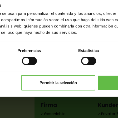
s
b se usan para personalizar el contenido y los anuncios, ofrecer
s, compartimos información sobre el uso que haga del sitio web 
 análisis web, quienes pueden combinarla con otra información q
r del uso que haya hecho de sus servicios.
Preferencias
Estadística
Varianten
Gewicht (gr.)
Barcode
Foto
88
Permitir la selección
Firma
Kunde
> Geschichte
> Privater