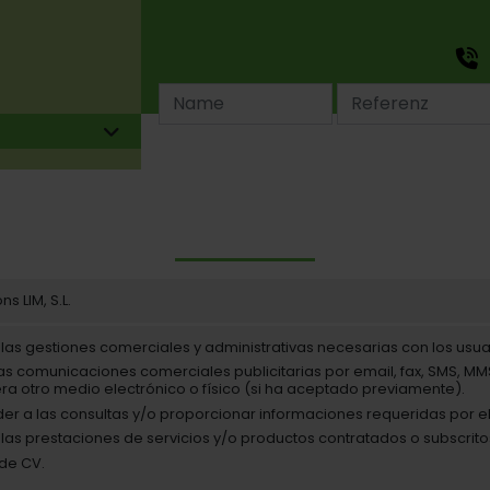
Scharniere Für Möbel
Fitsche Für Holztüren
Metallschlösser
Tür Und Fenstergriffe
Profilscharniere
Klappkonsolen
Kleiderhaken
Klappenaufsteller
Scharniere Für Holzetuis
Typische Menorquinische Beschläge
Zubehörteile Für Pergolen
Zubehörteile Für Sanitärtrennwände
Scharniere Für Bau
Schweissscharniere
Schliessfächer / Briefkastenschlösser
Bügelgriffe
Profilfischbänder
Winkel
Garderobenhaken
Gasdruckfedern
Verschlüsse Für Holzetuis
Geschlagene Scharniere
Spezialtürbänder
Verschluss Für Holzetuis
Zuberhörteile
Befestigungsclips Und Platten
Metallplatten
Traggriffe
Schubkastenführung Beschreibung
Zubehörteile Für Holzetuis
Stangenscharniere
Einsteckschlösser
Schnappriegel
Supporte Und Befestigungsclips
Scharnierbänder
Aufschraubschlösser
Türkette
Eckenschutzbeschläge
Unsichtbare Scharniere
Espagnoletten Und Treibriegelverschlüsse
Haken
Zubehörteile Für Schränke
s LIM, S.L.
Federscharniere
Schlüssel
Grendelriegel
Scharnier Für Schliessfächer
Schlüsselschild
Riegel
 las gestiones comerciales y administrativas necesarias con los usua
Scharniere Für Schiffbau Industrie
Schliesszylinder
Magnetverschlüsse
las comunicaciones comerciales publicitarias por email, fax, SMS, M
ra otro medio electrónico o físico (si ha aceptado previamente).
Spezialscharniere
Schnäpper
r a las consultas y/o proporcionar informaciones requeridas por el
Bodenbuchse
 las prestaciones de servicios y/o productos contratados o subscritos
Türstopper
de CV.