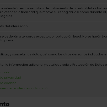
mantendrán en los registros de tratamiento de nuestra titularidad m
ra atender la finalidad que motivó su recogida, así como durante el
 legales.
to del interesado.
se cederán a terceros excepto por obligación legal. No se harán tran
to previo.
ificar, y cancelar los datos, así como los otros derechos indicados e
tar la información adicional y detallada sobre Protección de Datos 
legales
 de privacidad
 de cookies
ones generales de contratación
nto