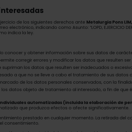
 interesadas
jercicio de los siguientes derechos ante
Metalurgia Pons LIM, S
reo electrónico, indicando como Asunto: “LOPD, EJERCICIO DE
o indica la ley.
do conocer y obtener información sobre sus datos de caráct
ermite corregir errores y modificar los datos que resulten se
 supriman los datos que resulten ser inadecuados o excesivo
esado a que no se lleve a cabo el tratamiento de sus datos 
marcado de los datos personales conservados, con la finalida
e los datos objeto de tratamiento al interesado, a fin de que 
ndividuales automatizadas (incluida la elaboración de perf
atizado que produzca efectos o afecte significativamente.
entimiento prestado en cualquier momento. La retirada del con
el consentimiento.