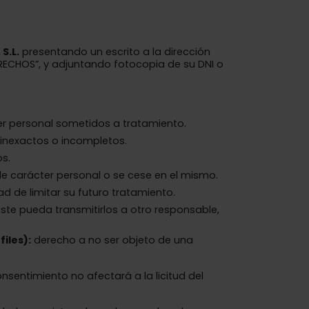
.L.​​
presentando un escrito a la dirección
RECHOS”, y adjuntando fotocopia de su DNI o
er personal sometidos a tratamiento.
r inexactos o incompletos.
s.
de carácter personal o se cese en el mismo.
d de limitar su futuro tratamiento.
éste pueda transmitirlos a otro responsable,
iles):
derecho a no ser objeto de una
sentimiento no afectará a la licitud del