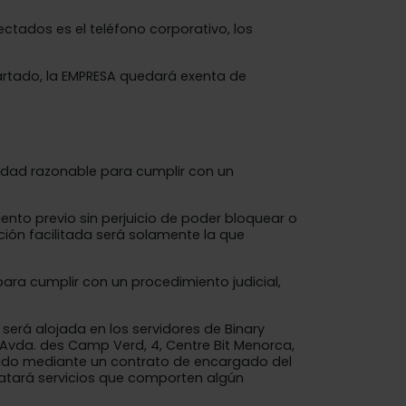
ctados es el teléfono corporativo, los
partado, la EMPRESA quedará exenta de
idad razonable para cumplir con un
ento previo sin perjuicio de poder bloquear o
ción facilitada será solamente la que
ara cumplir con un procedimiento judicial,
será alojada en los servidores de Binary
n Avda. des Camp Verd, 4, Centre Bit Menorca,
gulado mediante un contrato de encargado del
ratará servicios que comporten algún