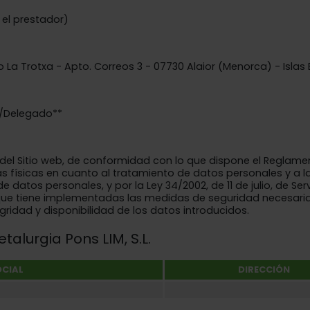
el prestador)
no La Trotxa - Apto. Correos 3 - 07730 Alaior (Menorca) - Isla
a/Delegado**
el Sitio web, de conformidad con lo que dispone el Reglament
as físicas en cuanto al tratamiento de datos personales y a l
datos personales, y por la Ley 34/2002, de 11 de julio, de Ser
 que tiene implementadas las medidas de seguridad necesarias
egridad y disponibilidad de los datos introducidos.
lurgia Pons LIM, S.L.​​
CIAL
DIRECCIÓN