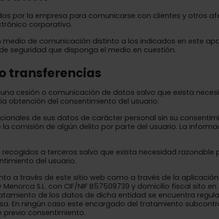
dos por la empresa para comunicarse con clientes y otros afe
trónico corporativo.
un medio de comunicación distinto a los indicados en este a
 de seguridad que disponga el medio en cuestión.
 o transferencias
guna cesión o comunicación de datos salvo que exista neces
via obtención del consentimiento del usuario.
cionales de sus datos de carácter personal sin su consentimi
 la comisión de algún delito por parte del usuario. La informa
recogidos a terceros salvo que exista necesidad razonable p
ntimiento del usuario.
o a través de este sitio web como a través de la aplicación 
 Menorca S.L. con CIF/NIF B57509739​ y domicilio fiscal sito e
El tratamiento de los datos de dicha entidad se encuentra re
esa. En ningún caso este encargado del tratamiento subcont
o previo consentimiento.