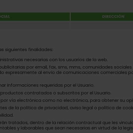
CIAL
DIRECCIÓN
as siguientes finalidades:
nistrativas necesarias con los usuarios de la web.
ublicitarias por email, fax, sms, mms, comunidades sociales o
do expresamente al envío de comunicaciones comerciales por
ar informaciones requeridas por el Usuario.
o productos contratados o subscritos por el Usuario.
o por vía electrónica como no electrónica, para obtener su opi
es de la política de privacidad, aviso legal o política de cook
ilidad.
án tratados, dentro de la relación contractual que les vincu
ntables y laborables que sean necesarias en virtud de la legis