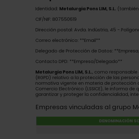
Identidad:
Metalurgia Pons LIM, S.L.​​
(también 
CIF/NIF: B07550619
Dirección postal: Avda. Indústria, 45 - Polígo
Correo electrónico: **Email**
Delegado de Protección de Datos: **Empres
Contacto DPD: **Empresa/Delegado**
Metalurgia Pons LIM, S.L.​​
, como responsable d
(RGPD) relativo a la protección de las person
normativa vigente en materia de protección de 
Comercio Electrónico (LSSICE), le informa de
garantizar y proteger la confidencialidad, int
Empresas vinculadas al grupo Meta
DENOMINACIÓN SO