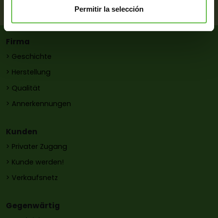
E-Mail:
pons@metalurgiapons.com
Permitir la selección
Firma
> Geschichte
> Herstellung
> Qualität
> Annerkennungen
Kunden
> Privater Zugang
> Kunde werden!
> Verkaufsnetz
Gegenwärtig