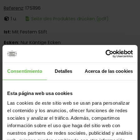
Referenz
: 1751196
1 u.
Seite des Produktes drücken (pdf)
Ist:
Mit Festem Stift
Ecken:
Nur Käntige Ecken
Montage:
Nur Zum Anschrauben
Einsatzberen:
Für Spezialanwendungen
Consentimiento
Detalles
Acerca de las cookies
Werkstoff
Esta página web usa cookies
Stahl
Edelstahl 304
Alle
Las cookies de este sitio web se usan para personalizar
el contenido y los anuncios, ofrecer funciones de redes
(6 Artikel)
sociales y analizar el tráfico. Además, compartimos
información sobre el uso que haga del sitio web con
Gew
Code
Referenz
Maße
Varianten
nuestros partners de redes sociales, publicidad y análisis
(gr