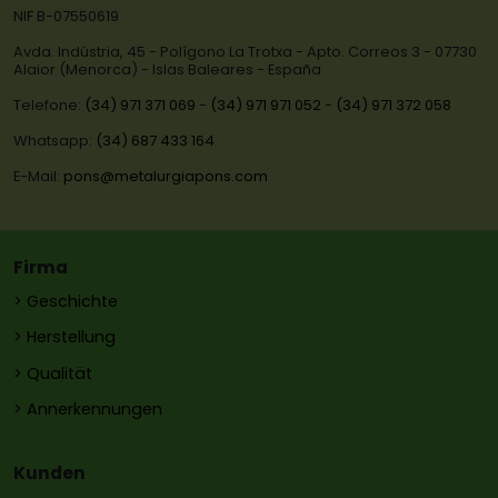
NIF B-07550619
Avda. Indústria, 45 - Polígono La Trotxa - Apto. Correos 3 - 07730
Alaior (Menorca) - Islas Baleares - España
Telefone:
(34) 971 371 069
-
(34) 971 971 052
-
(34) 971 372 058
Whatsapp:
(34) 687 433 164
E-Mail:
pons@metalurgiapons.com
Firma
> Geschichte
> Herstellung
> Qualität
> Annerkennungen
Kunden