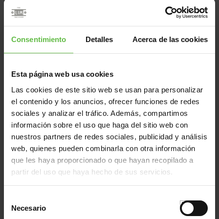
(gr
44000002
54/2036
30x30x0,0
44000003
54/2037
40x40x0,0
Consentimiento
Detalles
Acerca de las cookies
44000004
54/2038
50x40x0,0
44000005
54/2038
50x40x0,0
Esta página web usa cookies
44000006
54/2039
50x50x0,0
Las cookies de este sitio web se usan para personalizar
44000007
54/2040
60x50x0,0
el contenido y los anuncios, ofrecer funciones de redes
44000008
54/2041
60x60x0,0
sociales y analizar el tráfico. Además, compartimos
44000009
54/2042
70x50x0,0
información sobre el uso que haga del sitio web con
44000010
54/2042
70x50x0,0
nuestros partners de redes sociales, publicidad y análisis
web, quienes pueden combinarla con otra información
44000011
54/2043
70x60x0,0
que les haya proporcionado o que hayan recopilado a
44000012
54/2044
70x70x0,0
partir del uso que haya hecho de sus servicios.
44000013
54/2045
80x60x0,0
44000014
54/2046
80x70x0,0
Selección
44000015
54/2047
80x80x0,0
Necesario
de