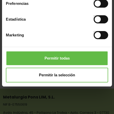
50034008
112/081
20x80x1,2
Preferencias
50035008
112/081
20x80x1,2
50035009
112/080
20x60x1,2
Estadística
77700173
112/081
20x80x1,2
77700174
112/082
22x100x1,5
Marketing
77700175
112/083
22x120x1,5
77700247
112/084
25x140x1,5
77700248
112/084
25x140x1,5
Permitir todas
77700268
112/080
20x60x1,2
77702870
112/082
22x100x1,5
Permitir la selección
(25 Artikel)
Metalurgia Pons LIM, S.L.
NIF B-07550619
Avda. Indústria, 45 - Polígono La Trotxa - Apto. Correos 3 - 07730