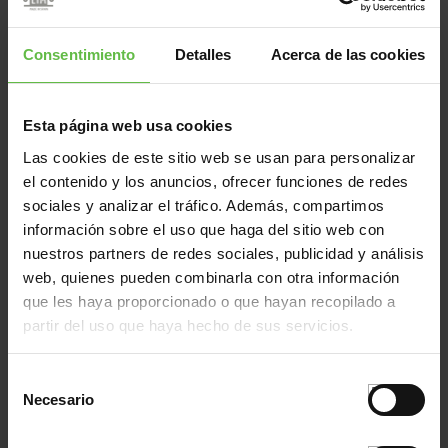
44002949
112/080
20x60x1,2
44002950
112/082
22x100x1,5
Consentimiento
Detalles
Acerca de las cookies
44002951
112/082
22x100x1,5
44002952
112/083
22x120x1,5
Esta página web usa cookies
44002953
112/083
22x120x1,5
Las cookies de este sitio web se usan para personalizar
44002954
112/084
25x140x1,5
el contenido y los anuncios, ofrecer funciones de redes
44002955
112/084
25x140x1,5
sociales y analizar el tráfico. Además, compartimos
50030018
112/083
22x120x1,5
información sobre el uso que haga del sitio web con
50030020
112/080
20x60x1,2
nuestros partners de redes sociales, publicidad y análisis
web, quienes pueden combinarla con otra información
50030022
112/081
20x80x1,2
que les haya proporcionado o que hayan recopilado a
50031020
112/080
20x60x1,2
partir del uso que haya hecho de sus servicios.
50031021
112/081
20x80x1,2
50031022
112/082
22x100x1,5
Selección
50031023
112/083
22x120x1,5
Necesario
de
50031024
112/084
25x140x1,5
consentimiento