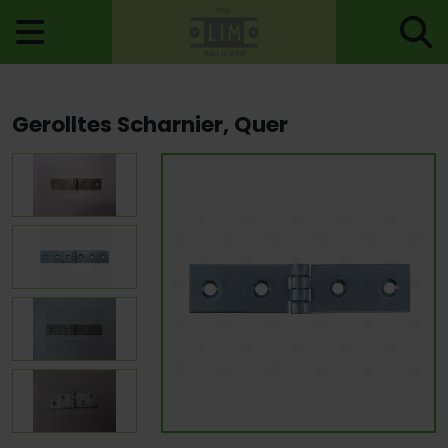
Startseite
>
Scharniere
>
Scharnierbänder
> Gerolltes Scharnier,
Gerolltes Scharnier, Quer
Quer