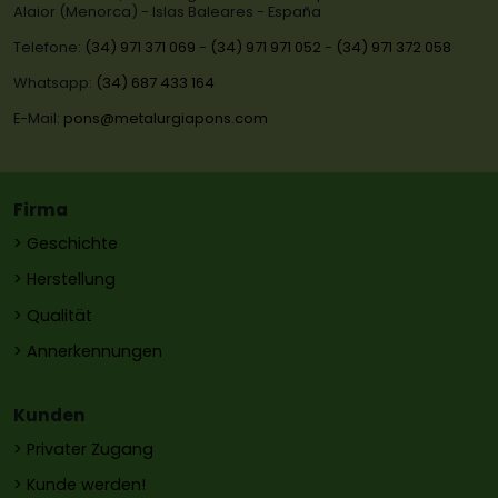
Alaior (Menorca) - Islas Baleares - España
Telefone:
(34) 971 371 069
-
(34) 971 971 052
-
(34) 971 372 058
Whatsapp:
(34) 687 433 164
E-Mail:
pons@metalurgiapons.com
Firma
> Geschichte
> Herstellung
> Qualität
> Annerkennungen
Kunden
> Privater Zugang
> Kunde werden!