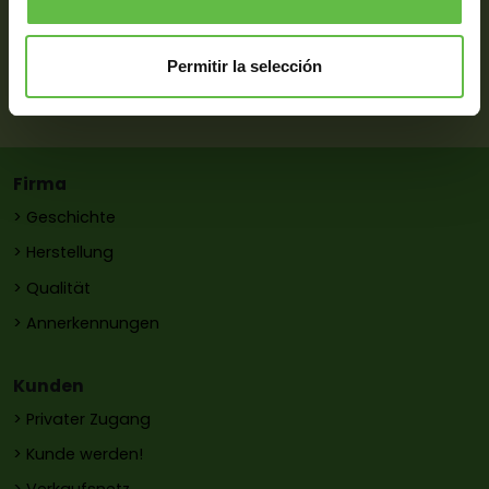
Telefone:
(34) 971 371 069
-
(34) 971 971 052
-
(34) 971 372 058
Whatsapp:
(34) 687 433 164
Permitir la selección
E-Mail:
pons@metalurgiapons.com
Firma
> Geschichte
> Herstellung
> Qualität
> Annerkennungen
Kunden
> Privater Zugang
> Kunde werden!