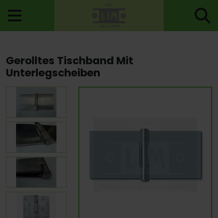
Startseite
>
Scharniere
>
Scharnierbänder
> Gerolltes Tischband
Gerolltes Tischband Mit
Mit Unterlegscheiben
Unterlegscheiben