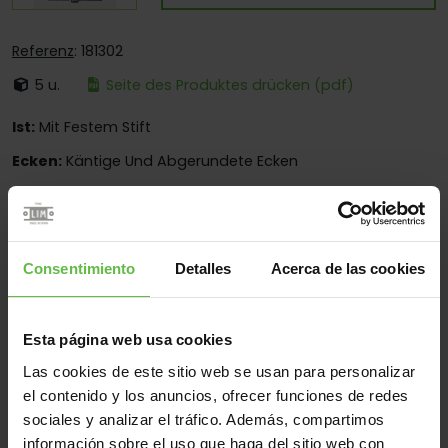
Referenz
: 181302
5 u.
Seite des Produktes drücken (pdf)
Ist:
Mit Festem Stift
Ecken:
Käntige Und Abgerundete Ecken
Montage:
Zum Anschrauben Und Anschweissen
Einsatzberen:
Industrieausrüstung
Consentimiento
Detalles
Acerca de las cookies
Werkstoff
Esta página web usa cookies
Edelstahl 304
Alle
Las cookies de este sitio web se usan para personalizar
(8 Artikel)
el contenido y los anuncios, ofrecer funciones de redes
sociales y analizar el tráfico. Además, compartimos
Gew
información sobre el uso que haga del sitio web con
Code
Referenz
Maße
Varianten