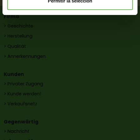
Permitir la selección
Firma
> Geschichte
> Herstellung
> Qualität
> Annerkennungen
Kunden
> Privater Zugang
> Kunde werden!
> Verkaufsnetz
Gegenwärtig
> Nachricht