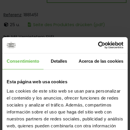
Referenz
: 1881451
25 u.
Seite des Produktes drücken (pdf)
Ist:
Mit Vernietetem Stift
Ecken:
Nur Abgerundete Ecken
Montage:
Nur Zum Anschrauben
Consentimiento
Detalles
Acerca de las cookies
Einsatzberen:
Für Schiffbau Industrie
Esta página web usa cookies
Las cookies de este sitio web se usan para personalizar
Werkstoff
el contenido y los anuncios, ofrecer funciones de redes
Edelstahl 304
Edelstahl 316
Alle
sociales y analizar el tráfico. Además, compartimos
información sobre el uso que haga del sitio web con
(4 Artikel)
nuestros partners de redes sociales, publicidad y análisis
web, quienes pueden combinarla con otra información
Gew
Code
Referenz
Maße
Varianten