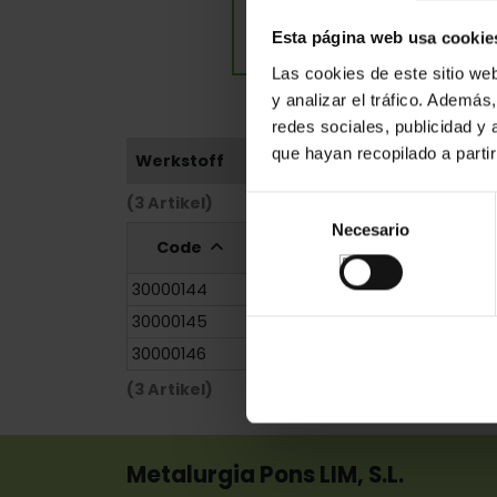
Esta página web usa cookie
Las cookies de este sitio we
y analizar el tráfico. Ademá
redes sociales, publicidad y
que hayan recopilado a parti
Werkstoff
(3 Artikel)
Selección
Necesario
de
Code
Referenz
Maße
consentimiento
30000144
458/275
31x0x0,0
30000145
458/276
33x0x0,0
30000146
458/277
35x0x0,0
(3 Artikel)
Metalurgia Pons LIM, S.L.