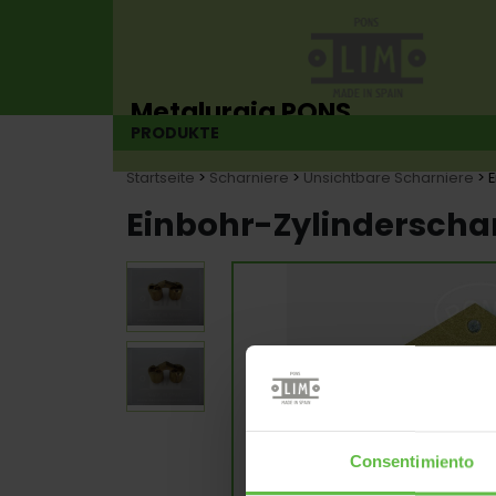
Metalurgia PONS
PRODUKTE
Scharnierhersteller seit 1925
Startseite
>
Scharniere
>
Unsichtbare Scharniere
> 
Einbohr-Zylinderscha
Consentimiento