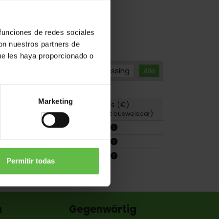
 funciones de redes sociales
con nuestros partners de
ue les haya proporcionado o
Messing
Alle
Marketing
Preis (€)
Zeichnung
(MwSt. nicht ausweisbar)
Permitir todas
n
Gegenwärtig