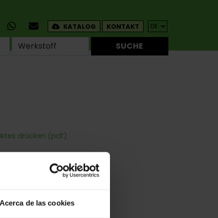
KATALOG
KONTAKT
SUCHE
uktes drücken (pdf)
dete Ecken
Und Anschweissen
Acerca de las cookies