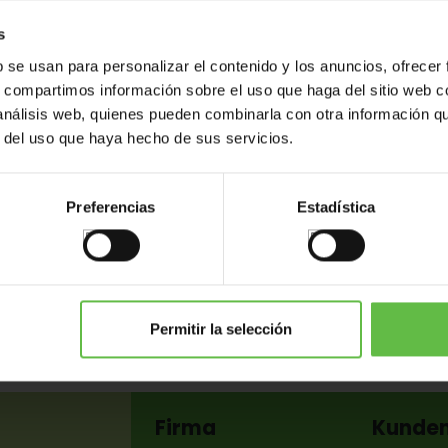
s
b se usan para personalizar el contenido y los anuncios, ofrecer
s, compartimos información sobre el uso que haga del sitio web 
 análisis web, quienes pueden combinarla con otra información q
r del uso que haya hecho de sus servicios.
Preferencias
Estadística
Varianten
Gewicht (gr.)
Barcode
Foto
26
36
50
Permitir la selección
Firma
Kunde