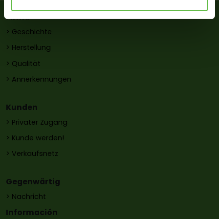
Firma
> Geschichte
> Herstellung
> Qualität
> Annerkennungen
Kunden
> Privater Zugang
> Kunde werden!
> Verkaufsnetz
Gegenwärtig
> Nachricht
Información