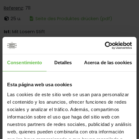
Referenz
: 711
25 u.
Seite des Produktes drücken (pdf)
Ist:
Mit Losem Stift
Ecken:
Käntige Und Abgerundete Ecken
Montage:
Nur Zum Anschrauben
Consentimiento
Detalles
Acerca de las cookies
Einsatzberen:
Für Möbel - Für Holztüren - Für
Schliessfächer - Für Montage Im Innenbereich - Für
Schränke
Esta página web usa cookies
Las cookies de este sitio web se usan para personalizar
el contenido y los anuncios, ofrecer funciones de redes
Werkstoff
sociales y analizar el tráfico. Además, compartimos
Stahl
Alle
información sobre el uso que haga del sitio web con
(3 Artikel)
nuestros partners de redes sociales, publicidad y análisis
web, quienes pueden combinarla con otra información
Gew