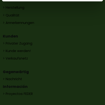
> Geschichte
> Herstellung
> Qualität
> Annerkennungen
Kunden
> Privater Zugang
> Kunde werden!
> Verkaufsnetz
Gegenwärtig
> Nachricht
Información
> Proyectos FEDER