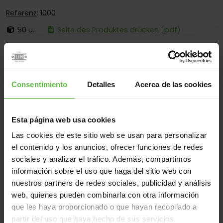
Referenz
: 1000
50 u.
Seite des Produktes drücken (pdf)
Ist:
Mit Losem Stift
Ecken:
Nur Käntige Ecken
Montage:
Nur Zum Anschrauben
Consentimiento
Detalles
Acerca de las cookies
Einsatzberen:
Industrieausrüstung
Esta página web usa cookies
Las cookies de este sitio web se usan para personalizar
Werkstoff
el contenido y los anuncios, ofrecer funciones de redes
sociales y analizar el tráfico. Además, compartimos
Stahl
Alle
información sobre el uso que haga del sitio web con
(2 Artikel)
nuestros partners de redes sociales, publicidad y análisis
web, quienes pueden combinarla con otra información
Gew
que les haya proporcionado o que hayan recopilado a
Code
Referenz
Maße
Varianten
(gr
partir del uso que haya hecho de sus servicios.