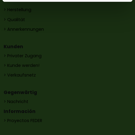
> Geschichte
> Herstellung
> Qualität
> Annerkennungen
Kunden
> Privater Zugang
> Kunde werden!
> Verkaufsnetz
Gegenwärtig
> Nachricht
Información
> Proyectos FEDER