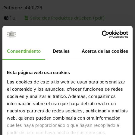
Referenz
: 4401738
1 u.
Seite des Produktes drücken (pdf)
Ist:
Mit Losem Stift
Ecken:
Käntige Und Abgerundete Ecken
Montage:
Zum Anschrauben Und Anschweissen
Consentimiento
Detalles
Acerca de las cookies
Einsatzberen:
Für Sanitärtrennwände
Esta página web usa cookies
Las cookies de este sitio web se usan para personalizar
Werkstoff
el contenido y los anuncios, ofrecer funciones de redes
sociales y analizar el tráfico. Además, compartimos
Edelstahl 304
Edelstahl 316
Alle
información sobre el uso que haga del sitio web con
(2 Artikel)
nuestros partners de redes sociales, publicidad y análisis
web, quienes pueden combinarla con otra información
Gew
que les haya proporcionado o que hayan recopilado a
Code
Referenz
Maße
Varianten
(gr
partir del uso que haya hecho de sus servicios.