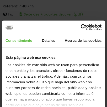
Referenz
: 4401745
1 u.
Seite des Produktes drücken (pdf)
Ist:
Mit Losem Stift
Ecken:
Käntige Und Abgerundete Ecken
Montage:
Zum Anschrauben Und Anschweissen
Consentimiento
Detalles
Acerca de las cookies
Einsatzberen:
Für Sanitärtrennwände
Esta página web usa cookies
Las cookies de este sitio web se usan para personalizar
Werkstoff
el contenido y los anuncios, ofrecer funciones de redes
sociales y analizar el tráfico. Además, compartimos
Edelstahl 304
Edelstahl 316
Alle
información sobre el uso que haga del sitio web con
(2 Artikel)
nuestros partners de redes sociales, publicidad y análisis
web, quienes pueden combinarla con otra información
Gew
que les haya proporcionado o que hayan recopilado a
Code
Referenz
Maße
Varianten
(gr
partir del uso que haya hecho de sus servicios.