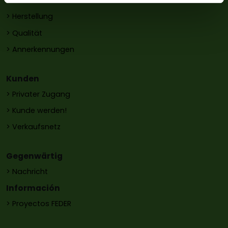
> Geschichte
> Herstellung
> Qualität
> Annerkennungen
Kunden
> Privater Zugang
> Kunde werden!
> Verkaufsnetz
Gegenwärtig
> Nachricht
Información
> Proyectos FEDER