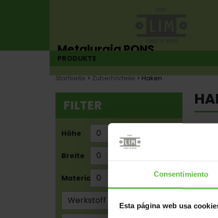
Metalurgia PONS
PRODUKTE
Scharnierhersteller seit 1925
Startseite
>
Zuberhörteile
> Haken
HA
FILTER
Sorti
Höhe
Zu
Breite
Zu
Consentimiento
Materialstärke
Zu
Esta página web usa cookie