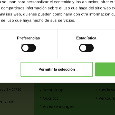
b se usan para personalizar el contenido y los anuncios, ofrecer
Tür Und
Tür Und
s, compartimos información sobre el uso que haga del sitio web 
ensterhaken
Fensterhaken
 análisis web, quienes pueden combinarla con otra información q
r del uso que haya hecho de sus servicios.
Ref: 2272722
Ref: 2274397
Preferencias
Estadística
Permitir la selección
Firma
Kunde
> Geschichte
> Privater
reos 3 - 07730
> Herstellung
> Kunde w
> Qualität
> Verkauf
71 372 058
> Annerkennungen