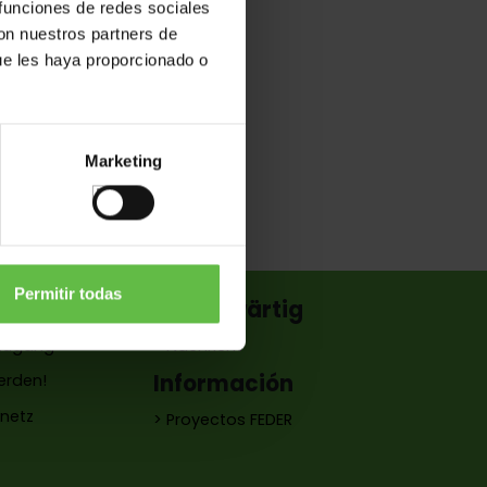
 funciones de redes sociales
con nuestros partners de
ue les haya proporcionado o
Marketing
Permitir todas
n
Gegenwärtig
 Zugang
> Nachricht
Información
erden!
snetz
> Proyectos FEDER