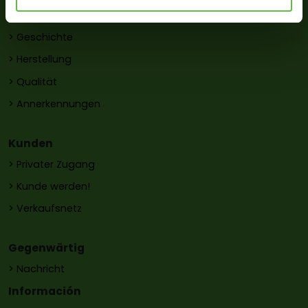
Firma
> Geschichte
> Herstellung
> Qualität
> Annerkennungen
Kunden
> Privater Zugang
> Kunde werden!
> Verkaufsnetz
Gegenwärtig
> Nachricht
Información