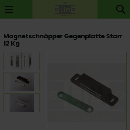
Startseite
>
Zuberhörteile
>
Magnetverschlüsse
>
Magnetschnäpper Gegenplatte Starr
Magnetschnäpper Gegenplatte Starr 12 Kg
12 Kg