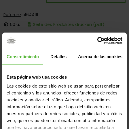
Referenz
: 4644111
50 u.
Seite des Produktes drücken (pdf)
Ist:
Mit Losem Stift
Ecken:
Käntige Und Abgerundete Ecken
Montage:
Zum Anschrauben Und Anschweissen
Consentimiento
Detalles
Acerca de las cookies
Einsatzberen:
Für Möbel
Esta página web usa cookies
Las cookies de este sitio web se usan para personalizar
Werkstoff
el contenido y los anuncios, ofrecer funciones de redes
sociales y analizar el tráfico. Además, compartimos
Kunststoff
Alle
información sobre el uso que haga del sitio web con
(3 Artikel)
nuestros partners de redes sociales, publicidad y análisis
web, quienes pueden combinarla con otra información
Gew
que les haya proporcionado o que hayan recopilado a
Code
Referenz
Maße
Varianten