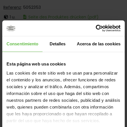
Referenz
: 5052353
1 u.
Seite des Produktes drücken (pdf)
Ist:
Mit Losem Stift
Ecken:
Nur Abgerundete Ecken
Consentimiento
Detalles
Acerca de las cookies
Montage:
Nur Zum Anschrauben
Einsatzberen:
Für Bau
Esta página web usa cookies
Las cookies de este sitio web se usan para personalizar
el contenido y los anuncios, ofrecer funciones de redes
Werkstoff
sociales y analizar el tráfico. Además, compartimos
Edelstahl 304
Alle
información sobre el uso que haga del sitio web con
nuestros partners de redes sociales, publicidad y análisis
(1 Artikel)
web, quienes pueden combinarla con otra información
que les haya proporcionado o que hayan recopilado a
Gew
Code
Referenz
Maße
Varianten
partir del uso que haya hecho de sus servicios.
(gr