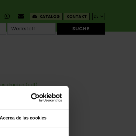
KATALOG
KONTAKT
SUCHE
tes drücken (pdf)
en
uben
Acerca de las cookies