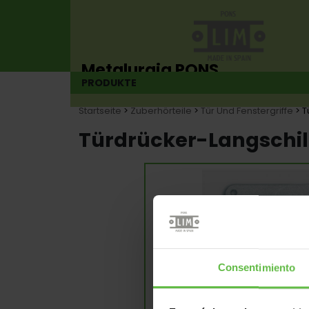
Metalurgia PONS
PRODUKTE
Scharnierhersteller seit 1925
Startseite
>
Zuberhörteile
>
Tür Und Fenstergriffe
> T
Türdrücker-Langschi
Consentimiento