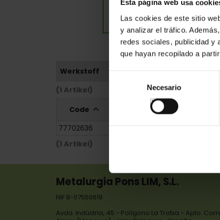
Esta página web usa cookie
Las cookies de este sitio we
y analizar el tráfico. Ademá
redes sociales, publicidad y
que hayan recopilado a parti
Werkstoff
Selección
Necesario
de
(1 Artikel)
consentimiento
Code
Referenz
Maße
77702636
505/2696
170x170x2,0
(1 Artikel)
Metalurgia Pons LIM, S.L.
NIF B-07550619
Avda. Indústria, 45 - Polígono La Trotxa - Apto. Cor