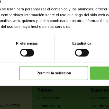
s
b se usan para personalizar el contenido y los anuncios, ofrecer
s, compartimos información sobre el uso que haga del sitio web 
 análisis web, quienes pueden combinarla con otra información q
r del uso que haya hecho de sus servicios.
Preferencias
Estadística
Varianten
Gewicht (gr.)
Barcode
Foto
Permitir la selección
Firma
Kunde
> Geschichte
> Privater
reos 3 - 07730
> Herstellung
> Kunde w