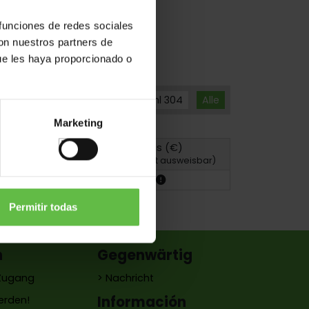
 funciones de redes sociales
con nuestros partners de
ue les haya proporcionado o
Edelstahl 304
Alle
Marketing
Preis (€)
Zeichnung
(MwSt. nicht ausweisbar)
Permitir todas
n
Gegenwärtig
 Zugang
> Nachricht
Información
erden!