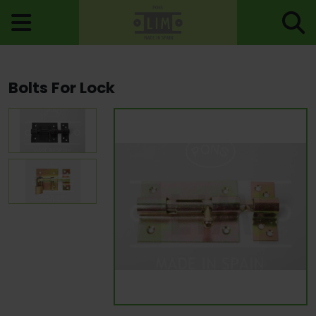
Home
>
Accessories For Doors
>
Bolts
> Bolts For Lock
Bolts For Lock