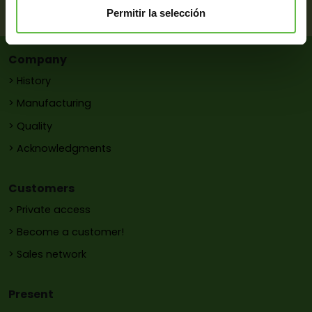
EMail:
pons@metalurgiapons.com
Permitir la selección
Company
> History
> Manufacturing
> Quality
> Acknowledgments
Customers
> Private access
> Become a customer!
> Sales network
Present