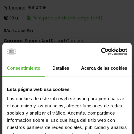
Reference
: 6004096
10 u.
Print product details page (pdf)
It's:
Loose Pin
Corners:
Square And Round Corners
Fixing:
Screwed On Only
Applications:
For Wood Doors
Consentimiento
Detalles
Acerca de las cookies
Material
Esta página web usa cookies
Steel
All
Las cookies de este sitio web se usan para personalizar
el contenido y los anuncios, ofrecer funciones de redes
(6 items)
sociales y analizar el tráfico. Además, compartimos
información sobre el uso que haga del sitio web con
Reference
Measurements
Code
Variants
We
nuestros partners de redes sociales, publicidad y análisis