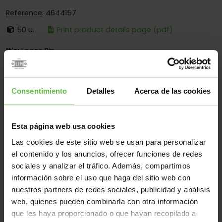
Reference
: 4644157
50 u.
Print product details page (pdf)
It's:
Loose Pin
Corners:
Square And Round Corners
Fixing:
Screwed And Welded
Consentimiento
Detalles
Acerca de las cookies
Applications:
For Furniture
Esta página web usa cookies
Las cookies de este sitio web se usan para personalizar
Material
el contenido y los anuncios, ofrecer funciones de redes
Zamac
All
sociales y analizar el tráfico. Además, compartimos
información sobre el uso que haga del sitio web con
(3 items)
nuestros partners de redes sociales, publicidad y análisis
web, quienes pueden combinarla con otra información
Reference
Measurements
Code
Variants
We
que les haya proporcionado o que hayan recopilado a