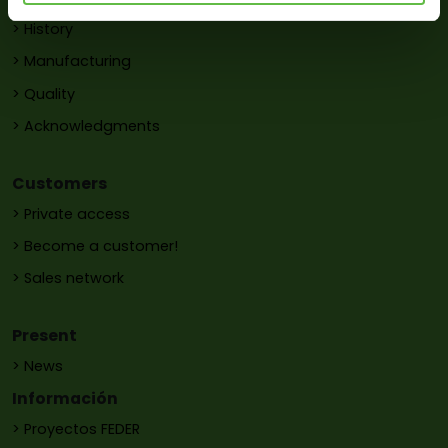
> History
> Manufacturing
> Quality
> Acknowledgments
Customers
> Private access
> Become a customer!
> Sales network
Present
> News
Información
> Proyectos FEDER