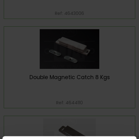
Ref: 4643006
Double Magnetic Catch 8 Kgs
Ref: 4644110