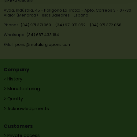
NIF B-07550619
Avda. Indústria, 45 - Polígono La Trotxa - Apto. Correos 3 - 07730
Alaior (Menorca) - Islas Baleares - España
Phones:
(34) 971 371 069
-
(34) 971 971 052
-
(34) 971 372 058
Whatsapp:
(34) 687 433 164
EMail:
pons@metalurgiapons.com
Company
> History
> Manufacturing
> Quality
> Acknowledgments
Customers
> Private access