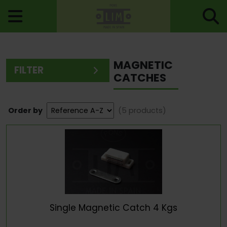
Home
>
Accessories For Doors
> Magnetic Catches
MAGNETIC
FILTER
CATCHES
Order by
(5 products)
Single Magnetic Catch 4 Kgs