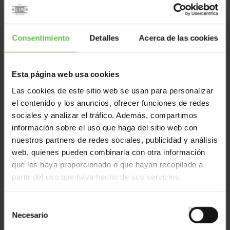
Consentimiento
Detalles
Acerca de las cookies
Heavy Duty Magnetic Catch 12 Kgs
Esta página web usa cookies
Ref: 4644111
Las cookies de este sitio web se usan para personalizar
el contenido y los anuncios, ofrecer funciones de redes
sociales y analizar el tráfico. Además, compartimos
información sobre el uso que haga del sitio web con
nuestros partners de redes sociales, publicidad y análisis
web, quienes pueden combinarla con otra información
que les haya proporcionado o que hayan recopilado a
partir del uso que haya hecho de sus servicios.
Cylinder Magnetic Pusch Latch
Selección
Necesario
de
consentimiento