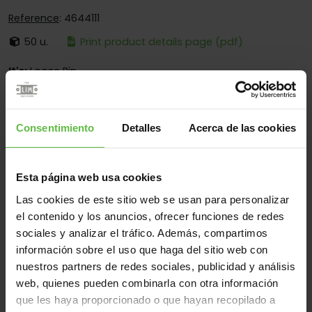
Reference
: 4644111
50 u.
Print product details page (pdf)
It's:
Loose Pin
Corners:
Square And Round Corners
Fixing:
Screwed And Welded
Consentimiento
Detalles
Acerca de las cookies
Applications:
For Furniture
Esta página web usa cookies
Las cookies de este sitio web se usan para personalizar
Material
el contenido y los anuncios, ofrecer funciones de redes
Plastic
All
sociales y analizar el tráfico. Además, compartimos
información sobre el uso que haga del sitio web con
(3 items)
nuestros partners de redes sociales, publicidad y análisis
web, quienes pueden combinarla con otra información
Reference
Measurements
Code
Variants
We
que les haya proporcionado o que hayan recopilado a