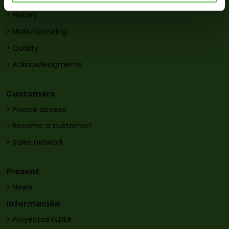
> History
> Manufacturing
> Quality
> Acknowledgments
Customers
> Private access
> Become a customer!
> Sales network
Present
> News
Información
> Proyectos FEDER