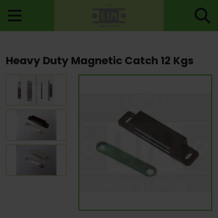
Home
>
Accessories For Doors
>
Magnetic Catches
> Heavy Duty
Heavy Duty Magnetic Catch 12 Kgs
Magnetic Catch 12 Kgs