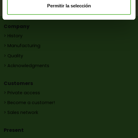
EMail:
pons@metalurgiapons.com
Permitir la selección
Company
> History
> Manufacturing
> Quality
> Acknowledgments
Customers
> Private access
> Become a customer!
> Sales network
Present