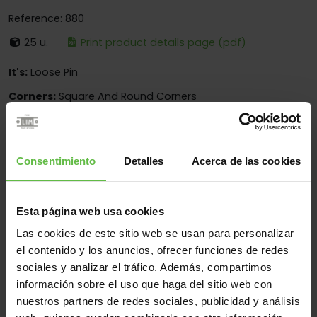
Reference
: 880
25 u.
Print product details page (pdf)
It's:
Loose Pin
Corners:
Square And Round Corners
Fixing:
Screwed And Welded
Applications:
For Wood Doors
Consentimiento
Detalles
Acerca de las cookies
Material
Esta página web usa cookies
Zamac
All
Las cookies de este sitio web se usan para personalizar
el contenido y los anuncios, ofrecer funciones de redes
(6 items)
sociales y analizar el tráfico. Además, compartimos
información sobre el uso que haga del sitio web con
Reference
Measurements
Code
Variants
We
nuestros partners de redes sociales, publicidad y análisis