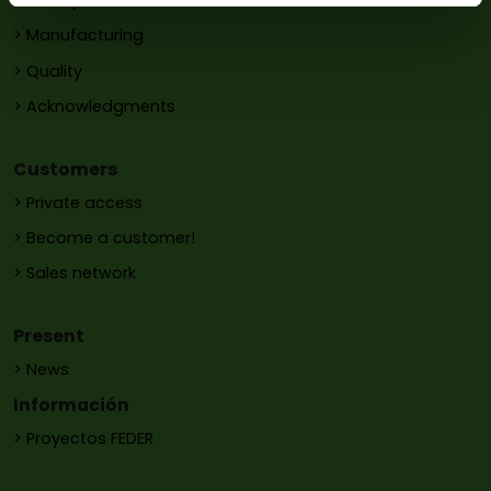
> History
> Manufacturing
> Quality
> Acknowledgments
Customers
> Private access
> Become a customer!
> Sales network
Present
> News
Información
> Proyectos FEDER