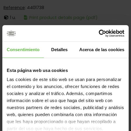
Reference
: 4401738
1 u.
Print product details page (pdf)
It's:
Loose Pin
Corners:
Square And Round Corners
Fixing:
Screwed And Welded
Consentimiento
Detalles
Acerca de las cookies
Applications:
For Toilet Cubicles
Esta página web usa cookies
Las cookies de este sitio web se usan para personalizar
Material
el contenido y los anuncios, ofrecer funciones de redes
sociales y analizar el tráfico. Además, compartimos
Stainless Steel 304
Stainless Steel 316
All
información sobre el uso que haga del sitio web con
(2 items)
nuestros partners de redes sociales, publicidad y análisis
web, quienes pueden combinarla con otra información
Reference
Measurements
que les haya proporcionado o que hayan recopilado a
Code
Variants
We
partir del uso que haya hecho de sus servicios.