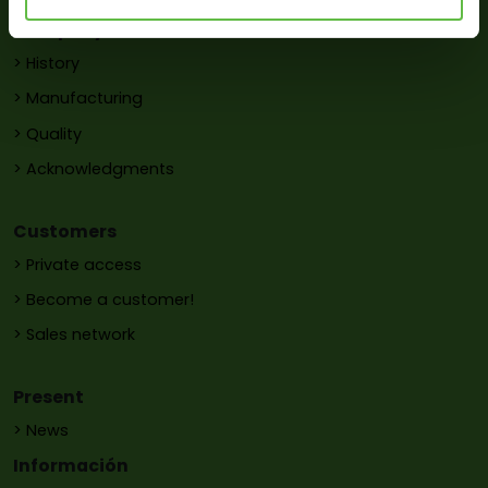
Company
> History
> Manufacturing
> Quality
> Acknowledgments
Customers
> Private access
> Become a customer!
> Sales network
Present
> News
Información