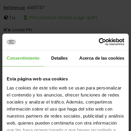
Reference
: 4401737
1 u.
Print product details page (pdf)
It's:
Loose Pin
Corners:
Square And Round Corners
Fixing:
Screwed And Welded
Consentimiento
Detalles
Acerca de las cookies
Applications:
For Toilet Cubicles
Esta página web usa cookies
Material
Las cookies de este sitio web se usan para personalizar
Stainless Steel 304
Stainless Steel 316
All
el contenido y los anuncios, ofrecer funciones de redes
sociales y analizar el tráfico. Además, compartimos
(4 items)
información sobre el uso que haga del sitio web con
nuestros partners de redes sociales, publicidad y análisis
Reference
Measurements
Code
Variants
We
web, quienes pueden combinarla con otra información
que les haya proporcionado o que hayan recopilado a