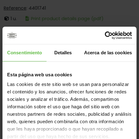
Reference
: 4401741
1 u.
Print product details page (pdf)
It's:
Loose Pin
Corners:
Square And Round Corners
Fixing:
Screwed And Welded
Consentimiento
Detalles
Acerca de las cookies
Applications:
For Toilet Cubicles
Esta página web usa cookies
Las cookies de este sitio web se usan para personalizar
Material
el contenido y los anuncios, ofrecer funciones de redes
sociales y analizar el tráfico. Además, compartimos
Stainless Steel 304
Stainless Steel 316
All
información sobre el uso que haga del sitio web con
(2 items)
nuestros partners de redes sociales, publicidad y análisis
web, quienes pueden combinarla con otra información
Reference
Measurements
que les haya proporcionado o que hayan recopilado a
Code
Variants
We
partir del uso que haya hecho de sus servicios.