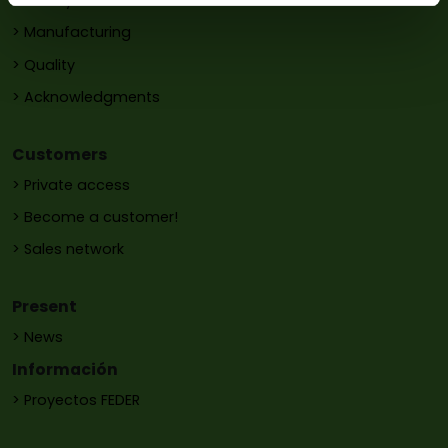
> History
> Manufacturing
> Quality
> Acknowledgments
Customers
> Private access
> Become a customer!
> Sales network
Present
> News
Información
> Proyectos FEDER