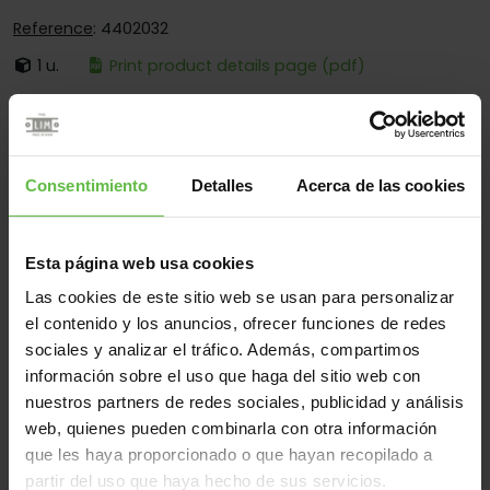
Reference
: 4402032
1 u.
Print product details page (pdf)
It's:
Loose Pin
Corners:
Square And Round Corners
Fixing:
Screwed And Welded
Consentimiento
Detalles
Acerca de las cookies
Applications:
For Toilet Cubicles
Esta página web usa cookies
Las cookies de este sitio web se usan para personalizar
Material
el contenido y los anuncios, ofrecer funciones de redes
sociales y analizar el tráfico. Además, compartimos
Stainless Steel 304
Stainless Steel 316
All
información sobre el uso que haga del sitio web con
(2 items)
nuestros partners de redes sociales, publicidad y análisis
web, quienes pueden combinarla con otra información
Reference
Measurements
que les haya proporcionado o que hayan recopilado a
Code
Variants
We
partir del uso que haya hecho de sus servicios.