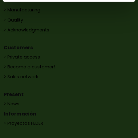
> History
> Manufacturing
> Quality
> Acknowledgments
Customers
> Private access
> Become a customer!
> Sales network
Present
> News
Información
> Proyectos FEDER