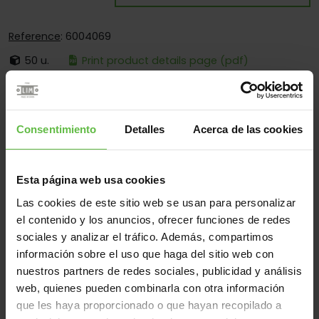
Reference
: 6004069
50 u.
Print product details page (pdf)
It's:
Loose Pin
Corners:
Square And Round Corners
Consentimiento
Detalles
Acerca de las cookies
Fixing:
Screwed On Only
Applications:
For Pergolas
Esta página web usa cookies
Las cookies de este sitio web se usan para personalizar
el contenido y los anuncios, ofrecer funciones de redes
Material
sociales y analizar el tráfico. Además, compartimos
Steel
All
información sobre el uso que haga del sitio web con
nuestros partners de redes sociales, publicidad y análisis
(2 items)
web, quienes pueden combinarla con otra información
que les haya proporcionado o que hayan recopilado a
Reference
Measurements
Code
Variants
We