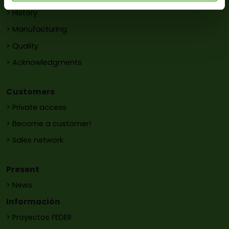
> History
> Manufacturing
> Quality
> Acknowledgments
Customers
> Private access
> Become a customer!
> Sales network
Present
> News
Información
> Proyectos FEDER