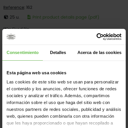
Reference
: 162
25 u.
Print product details page (pdf)
It's:
Fixed Pin
Corners:
Round Corners Only
Fixing:
Screwed On Only
Consentimiento
Detalles
Acerca de las cookies
Applications:
For Furniture
Esta página web usa cookies
Las cookies de este sitio web se usan para personalizar
Material
el contenido y los anuncios, ofrecer funciones de redes
Steel
All
sociales y analizar el tráfico. Además, compartimos
información sobre el uso que haga del sitio web con
(3 items)
nuestros partners de redes sociales, publicidad y análisis
web, quienes pueden combinarla con otra información
Reference
Measurements
Code
Variants
We
que les haya proporcionado o que hayan recopilado a