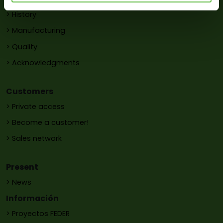
> History
> Manufacturing
> Quality
> Acknowledgments
Customers
> Private access
> Become a customer!
> Sales network
Present
> News
Información
> Proyectos FEDER