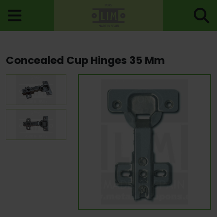
Home
>
Hinges
>
Concealed Hinges
> Concealed Cup Hinges 35
Concealed Cup Hinges 35 Mm
Mm