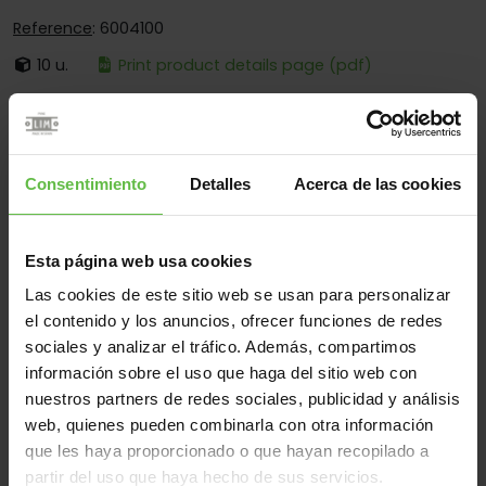
Reference
: 6004100
10 u.
Print product details page (pdf)
It's:
Loose Pin
Corners:
Square And Round Corners
Fixing:
Screwed On Only
Consentimiento
Detalles
Acerca de las cookies
Applications:
For Wood Doors - For Windows
Esta página web usa cookies
Las cookies de este sitio web se usan para personalizar
Material
el contenido y los anuncios, ofrecer funciones de redes
sociales y analizar el tráfico. Además, compartimos
Steel
All
información sobre el uso que haga del sitio web con
(2 items)
nuestros partners de redes sociales, publicidad y análisis
web, quienes pueden combinarla con otra información
Reference
Measurements
que les haya proporcionado o que hayan recopilado a
Code
Variants
We
partir del uso que haya hecho de sus servicios.