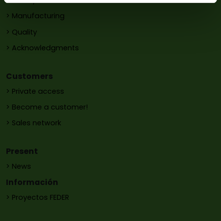
> History
> Manufacturing
> Quality
> Acknowledgments
Customers
> Private access
> Become a customer!
> Sales network
Present
> News
Información
> Proyectos FEDER