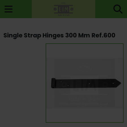
Home
>
Hinges
>
Hinges For Construction
> Single Strap Hinges
Single Strap Hinges 300 Mm Ref.600
300 Mm Ref.600