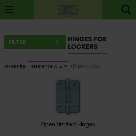
Home
>
Hinges
> Hinges For Lockers
HINGES FOR
FILTER
LOCKERS
Order by
(19 products)
Open Limited Hinges