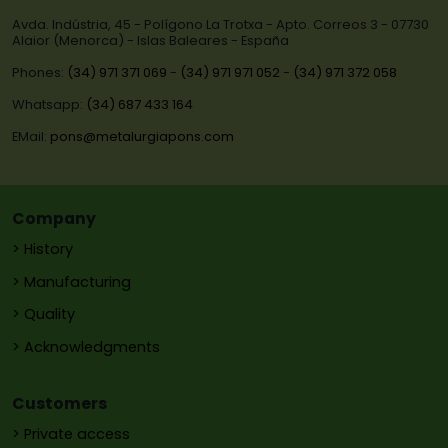
Avda. Indústria, 45 - Polígono La Trotxa - Apto. Correos 3 - 07730
Alaior (Menorca) - Islas Baleares - España
Phones:
(34) 971 371 069
-
(34) 971 971 052
-
(34) 971 372 058
Whatsapp:
(34) 687 433 164
EMail:
pons@metalurgiapons.com
Company
> History
> Manufacturing
> Quality
> Acknowledgments
Customers
> Private access