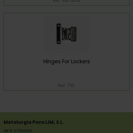
Ref: 4471850
Hinges For Lockers
Ref: 730
Metalurgia Pons LIM, S.L.
NIF B-07550619