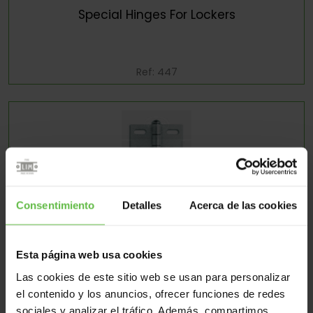
Special Hinges For Lockers
Ref: 447
Consentimiento
Detalles
Acerca de las cookies
Hinges For Metallic Closets
Esta página web usa cookies
Ref: 4471827
Las cookies de este sitio web se usan para personalizar
el contenido y los anuncios, ofrecer funciones de redes
sociales y analizar el tráfico. Además, compartimos