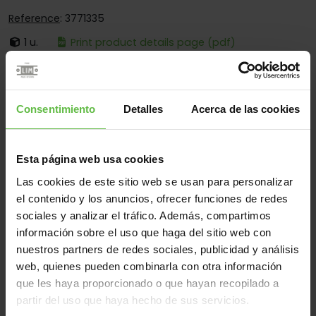
Reference
: 3771335
1 u.
Print product details page (pdf)
It's:
Fixed Pin
Corners:
Round Corners Only
Consentimiento
Detalles
Acerca de las cookies
Fixing:
Screwed On Only
Applications:
For Lockers
Esta página web usa cookies
Las cookies de este sitio web se usan para personalizar
el contenido y los anuncios, ofrecer funciones de redes
Material
sociales y analizar el tráfico. Además, compartimos
Stainless Steel 304
All
información sobre el uso que haga del sitio web con
nuestros partners de redes sociales, publicidad y análisis
(1 items)
web, quienes pueden combinarla con otra información
que les haya proporcionado o que hayan recopilado a
Reference
Measurements
Code
Variants
We
partir del uso que haya hecho de sus servicios.