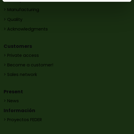
> History
> Manufacturing
> Quality
> Acknowledgments
Customers
> Private access
> Become a customer!
> Sales network
Present
> News
Información
> Proyectos FEDER