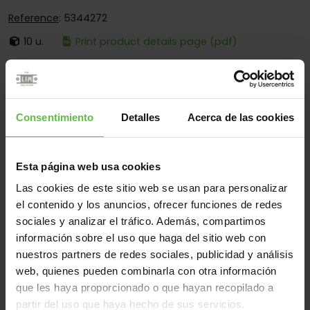
Reference
: 5344272
10 u.
Print product details page (pdf)
It's:
Loose Pin
Corners:
Square And Round Corners
Fixing:
Screwed And Welded
Consentimiento
Detalles
Acerca de las cookies
Applications:
For Furniture - For Showcases
Esta página web usa cookies
Las cookies de este sitio web se usan para personalizar
Material
el contenido y los anuncios, ofrecer funciones de redes
sociales y analizar el tráfico. Además, compartimos
Steel
All
información sobre el uso que haga del sitio web con
(2 items)
nuestros partners de redes sociales, publicidad y análisis
web, quienes pueden combinarla con otra información
Reference
Measurements
que les haya proporcionado o que hayan recopilado a
Code
Variants
We
partir del uso que haya hecho de sus servicios.