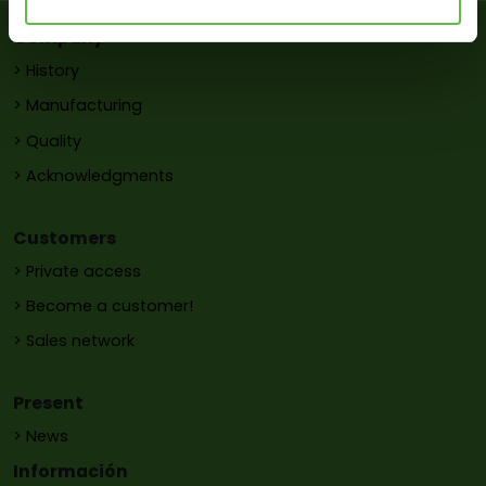
Company
> History
> Manufacturing
> Quality
> Acknowledgments
Customers
> Private access
> Become a customer!
> Sales network
Present
> News
Información