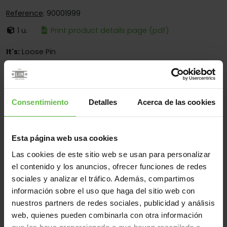
Reference
: 90001999
1 u.
Print product details page (pdf)
It's:
Loose Pin
Corners:
Square And Round Corners
Fixing:
Screwed And Welded
Consentimiento
Detalles
Acerca de las cookies
Applications:
For Furniture - For Showcases - For Small
Wooden Boxes - For Boxes - For Lockers - For Wardrobes
- For Drawers
Esta página web usa cookies
Las cookies de este sitio web se usan para personalizar
el contenido y los anuncios, ofrecer funciones de redes
Material
sociales y analizar el tráfico. Además, compartimos
Zamac
All
información sobre el uso que haga del sitio web con
(3 items)
nuestros partners de redes sociales, publicidad y análisis
web, quienes pueden combinarla con otra información
Reference
Measurements