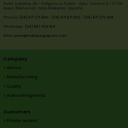
Avda. Indústria, 45 - Polígono La Trotxa - Apto. Correos 3 - 07730
Alaior (Menorca) - Islas Baleares - España
Phones:
(34) 971 371 069
-
(34) 971 971 052
-
(34) 971 372 058
Whatsapp:
(34) 687 433 164
EMail:
pons@metalurgiapons.com
Company
> History
> Manufacturing
> Quality
> Acknowledgments
Customers
> Private access