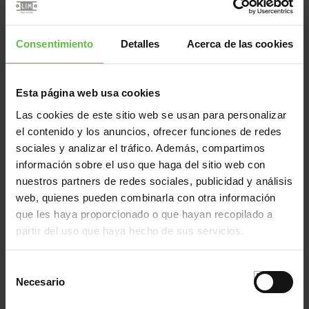
CE211D10-
1211/1511
80x13x10.0
CE211D10-1
1211/1511
80x13x10.0
Consentimiento
Detalles
Acerca de las cookies
CE211D10-2
1211/1511
80x13x10.0
CE211D10-3
1211/1511
80x13x10.0
CE211D10-4
1211/1511
80x13x10.0
Esta página web usa cookies
CE211D10-5
1211/1511
80x13x10.0
Las cookies de este sitio web se usan para personalizar
CE211D10-6
1211/1511
80x13x10.0
el contenido y los anuncios, ofrecer funciones de redes
CE211D10R
1211/1511
80x13x10.0
sociales y analizar el tráfico. Además, compartimos
información sobre el uso que haga del sitio web con
CE211D10R-1
1211/1511
80x13x10.0
nuestros partners de redes sociales, publicidad y análisis
CE211D10R-2
1211/1511
80x13x10.0
web, quienes pueden combinarla con otra información
CE211D10R-3
1211/1511
80x13x10.0
que les haya proporcionado o que hayan recopilado a
CE211D10R-4
1211/1511
80x13x10.0
partir del uso que haya hecho de sus servicios.
CE211D10R-5
1211/1511
80x13x10.0
CE211D10R-6
1211/1511
80x13x10.0
Selección
Necesario
de
CE211I10-
1211/1511
80x13x10.0
consentimiento
CE211I10-1
1211/1511
80x13x10.0