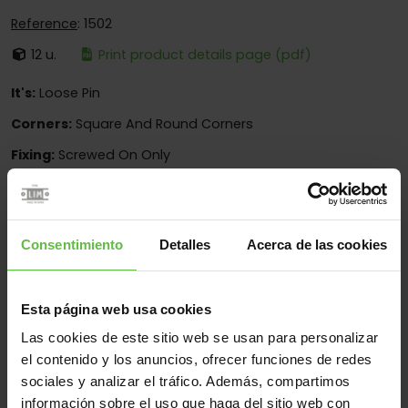
Reference
: 1502
12 u.
Print product details page (pdf)
It's:
Loose Pin
Corners:
Square And Round Corners
Fixing:
Screwed On Only
Material
Consentimiento
Detalles
Acerca de las cookies
Steel
All
(10 items)
Esta página web usa cookies
Las cookies de este sitio web se usan para personalizar
Reference
Measurements
Code
Variants
We
el contenido y los anuncios, ofrecer funciones de redes
sociales y analizar el tráfico. Además, compartimos
CE502-20-
1502/1528
80x13x20.0
información sobre el uso que haga del sitio web con