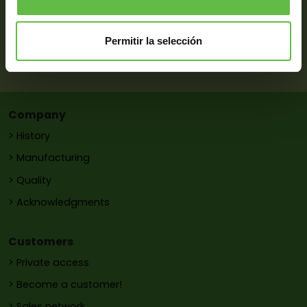
Phones:
(34) 971 371 069
-
(34) 971 971 052
-
(34) 971 372 058
Whatsapp:
(34) 687 433 164
Permitir la selección
EMail:
pons@metalurgiapons.com
Company
> History
> Manufacturing
> Quality
> Acknowledgments
Customers
> Private access
> Become a customer!
> Sales network