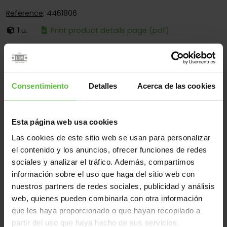
Reference
: 4461806
1 u.
Print product details page (pdf)
It's:
Loose Pin
Corners:
Square And Round Corners
Fixing:
Screwed And Welded
Consentimiento
Detalles
Acerca de las cookies
Applications:
For Small Wooden Boxes
Esta página web usa cookies
Las cookies de este sitio web se usan para personalizar
Material
el contenido y los anuncios, ofrecer funciones de redes
sociales y analizar el tráfico. Además, compartimos
Brass
All
información sobre el uso que haga del sitio web con
(2 items)
nuestros partners de redes sociales, publicidad y análisis
web, quienes pueden combinarla con otra información
Reference
Measurements
que les haya proporcionado o que hayan recopilado a
Code
Variants
We
partir del uso que haya hecho de sus servicios.