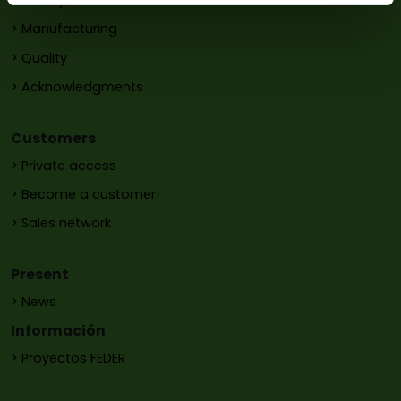
> History
> Manufacturing
> Quality
> Acknowledgments
Customers
> Private access
> Become a customer!
> Sales network
Present
> News
Información
> Proyectos FEDER