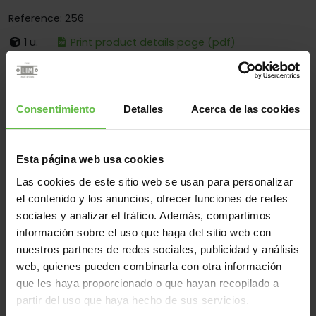
Reference
: 256
1 u.
Print product details page (pdf)
It's:
Loose Pin
Corners:
Square And Round Corners
Consentimiento
Detalles
Acerca de las cookies
Fixing:
Screwed And Welded
Applications:
For Small Wooden Boxes
Esta página web usa cookies
Las cookies de este sitio web se usan para personalizar
el contenido y los anuncios, ofrecer funciones de redes
Material
sociales y analizar el tráfico. Además, compartimos
Brass
All
información sobre el uso que haga del sitio web con
nuestros partners de redes sociales, publicidad y análisis
(1 items)
web, quienes pueden combinarla con otra información
que les haya proporcionado o que hayan recopilado a
Reference
Measurements
Code
Variants
We
partir del uso que haya hecho de sus servicios.