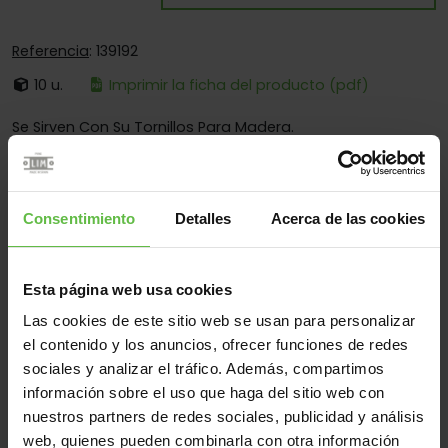
Referencia
: 139192
10 u.
Imprimir la ficha del producto (pdf)
Se Sirven Con Su Tornillos Para Madera.
Es:
Desmontable
Cantos:
Cantos Cuadrados Y Redondos
Consentimiento
Detalles
Acerca de las cookies
Fijación:
Sólo Para Atornillar
Aplicaciones:
Para Montaje De Cabinas
Esta página web usa cookies
Las cookies de este sitio web se usan para personalizar
el contenido y los anuncios, ofrecer funciones de redes
Material
sociales y analizar el tráfico. Además, compartimos
Inox.304
Inox.316
Todos
información sobre el uso que haga del sitio web con
nuestros partners de redes sociales, publicidad y análisis
(4 artículos)
web, quienes pueden combinarla con otra información