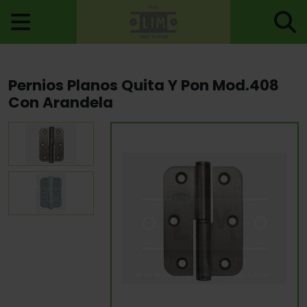
Inicio
>
Accesorios Cabinas
>
Herrajes Cabinas
> Pernios Planos
Pernios Planos Quita Y Pon Mod.408
Quita Y Pon Mod.408 Con Arandela
Con Arandela