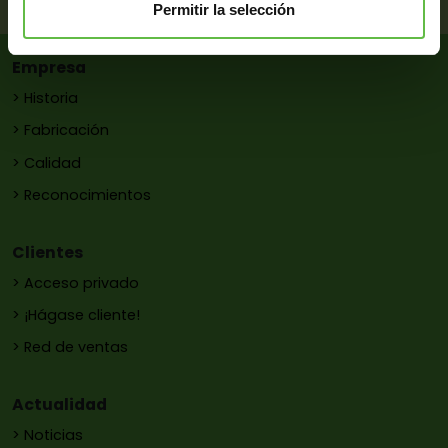
Permitir la selección
Empresa
> Historia
> Fabricación
> Calidad
> Reconocimientos
Clientes
> Acceso privado
> ¡Hágase cliente!
> Red de ventas
Actualidad
> Noticias