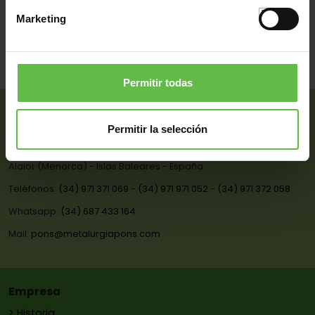
30008008
389/1324
500x0x0,0
Marketing
30008009
389/1325
600x0x0,0
(18 artículos)
Permitir todas
Metalurgia Pons LIM, S.L.
Permitir la selección
NIF B-07550619
Avda. Indústria, 45 - Polígono La Trotxa - Apto. Correos 3 - 07730
Alaior (Menorca) - Islas Baleares - España
Teléfonos:
(34) 971 371 069
-
(34) 971 971 052
-
(34) 971 372 058
Whatsapp:
(34) 687 433 164
Mail:
pons@metalurgiapons.com
Empresa
> Historia