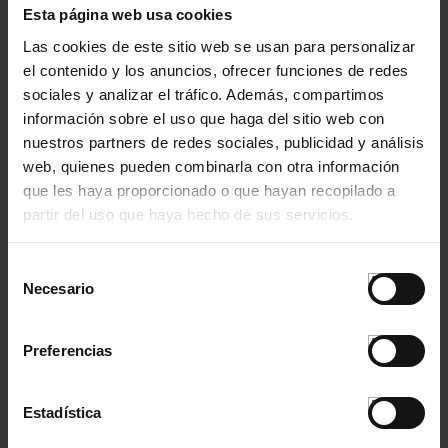
30005001
389/1317
50x0x0,0
Esta página web usa cookies
30005002
389/1318
100x0x0,0
Las cookies de este sitio web se usan para personalizar
30005003
389/1319
150x0x0,0
el contenido y los anuncios, ofrecer funciones de redes
30005004
389/1320
200x0x0,0
sociales y analizar el tráfico. Además, compartimos
30005005
389/1321
250x0x0,0
información sobre el uso que haga del sitio web con
nuestros partners de redes sociales, publicidad y análisis
30005006
389/1322
300x0x0,0
web, quienes pueden combinarla con otra información
30005007
389/1323
400x0x0,0
que les haya proporcionado o que hayan recopilado a
30005008
389/1324
500x0x0,0
partir del uso que haya hecho de sus servicios.
30005009
389/1325
600x0x0,0
30008001
389/1317
50x0x0,0
Selección
30008002
Necesario
389/1318
100x0x0,0
de
consentimiento
30008003
389/1319
150x0x0,0
30008004
389/1320
200x0x0,0
Preferencias
30008005
389/1321
250x0x0,0
30008006
389/1322
300x0x0,0
Estadística
30008007
389/1323
400x0x0,0