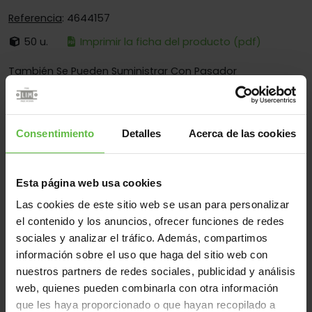
Referencia
: 4644157
50 u.
Imprimir la ficha del producto (pdf)
También Se Pueden Suministrar Con Pasador
Es:
Desmontable
Cantos:
Cantos Cuadrados Y Redondos
Consentimiento
Detalles
Acerca de las cookies
Fijación:
Por Tornillos Y Por Soldadura
Aplicaciones:
Para Muebles
Esta página web usa cookies
Las cookies de este sitio web se usan para personalizar
el contenido y los anuncios, ofrecer funciones de redes
Material
sociales y analizar el tráfico. Además, compartimos
Zamac
Todos
información sobre el uso que haga del sitio web con
nuestros partners de redes sociales, publicidad y análisis
(3 artículos)
web, quienes pueden combinarla con otra información
Referencia
que les haya proporcionado o que hayan recopilado a
Código
Medidas
Variantes
Peso 