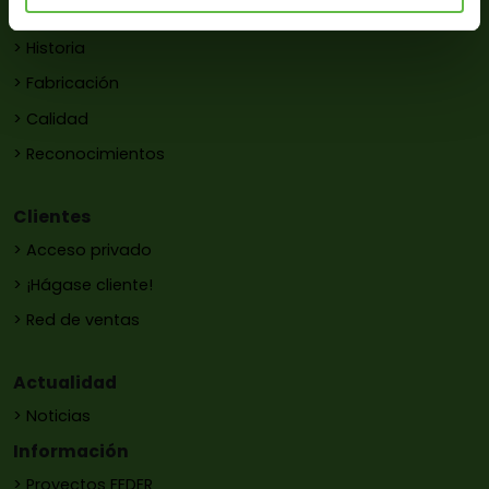
Empresa
> Historia
> Fabricación
> Calidad
> Reconocimientos
Clientes
> Acceso privado
> ¡Hágase cliente!
> Red de ventas
Actualidad
> Noticias
Información
> Proyectos FEDER