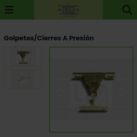
Inicio
>
Accesorios Puerta
>
Cierres Y Golpetes
>
Golpetes/Cierres A Presión
Golpetes/Cierres A Presión