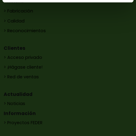
> Historia
> Fabricación
> Calidad
> Reconocimientos
Clientes
> Acceso privado
> ¡Hágase cliente!
> Red de ventas
Actualidad
> Noticias
Información
> Proyectos FEDER