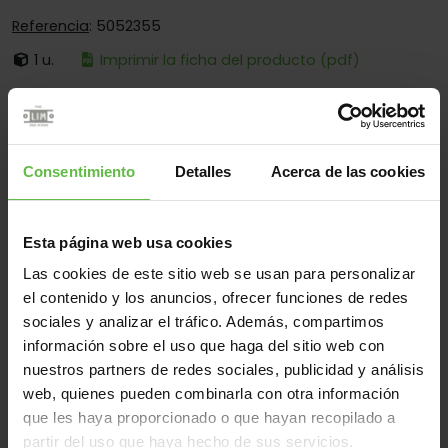
Referencia
: 5052355
1 u.
Imprimir la ficha del producto (pdf)
Incluye La Maneta De Cada Lado, Cuadradillo De
Accionamiento Y Tornillos De Montaje.
Es:
Desmontable
Consentimiento
Detalles
Acerca de las cookies
Cantos:
Solo Cantos Redondos
Fijación:
Sólo Para Atornillar
Esta página web usa cookies
Aplicaciones:
Para Construcción
Las cookies de este sitio web se usan para personalizar
el contenido y los anuncios, ofrecer funciones de redes
sociales y analizar el tráfico. Además, compartimos
Material
información sobre el uso que haga del sitio web con
nuestros partners de redes sociales, publicidad y análisis
Inox.304
Todos
web, quienes pueden combinarla con otra información
(1 artículos)
que les haya proporcionado o que hayan recopilado a
partir del uso que haya hecho de sus servicios.