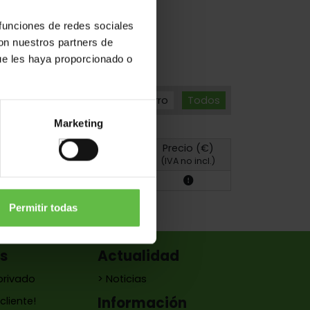
entanas
 funciones de redes sociales
con nuestros partners de
ue les haya proporcionado o
Hierro
Todos
Marketing
Precio (€)
Foto
Plano
(IVA no incl.)
Permitir todas
es
Actualidad
privado
> Noticias
Información
cliente!