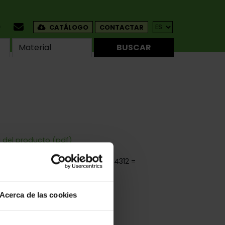
CATÁLOGO
CONTACTAR
BUSCAR
a del producto (pdf)
io Escuadra De Montaje (Ref.61/4312 =
Acerca de las cookies
ados