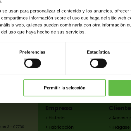
s
Aplicaciones:
Para Contrav
b se usan para personalizar el contenido y los anuncios, ofrecer
s, compartimos información sobre el uso que haga del sitio web 
 análisis web, quienes pueden combinarla con otra información q
r del uso que haya hecho de sus servicios.
Preferencias
Estadística
as
Variantes
Peso (gr.)
C. barras
Permitir la selección
Empresa
Client
> Historia
> Acceso 
reos 3 - 07730
> Fabricación
> ¡Hágase 