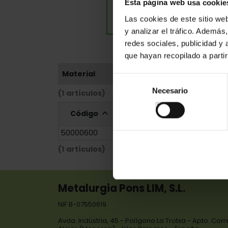
Esta página web usa cookie
Las cookies de este sitio we
y analizar el tráfico. Ademá
redes sociales, publicidad y
que hayan recopilado a parti
Material
Selección
Necesario
de
(1 artículos)
consentimiento
Código
Referencia
Medid
50000600
61/2185
80x60x2,4
(1 artículos)
Metalurgia Pons LIM, S.L.
NIF B-07550619
Avda. Indústria, 45 - Polígono La Trotxa - Apto. Cor