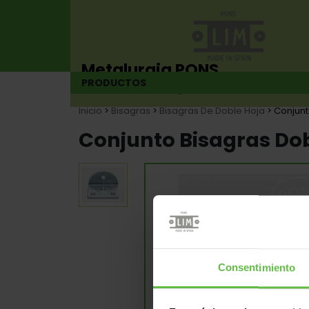
Metalurgia PONS
PRODUCTOS
Fabricante de bisagras desde 1925
Inicio
>
Bisagras
>
Bisagras De Doble Hoja
> Conjunt
Conjunto Bisagras Dob
Consentimiento