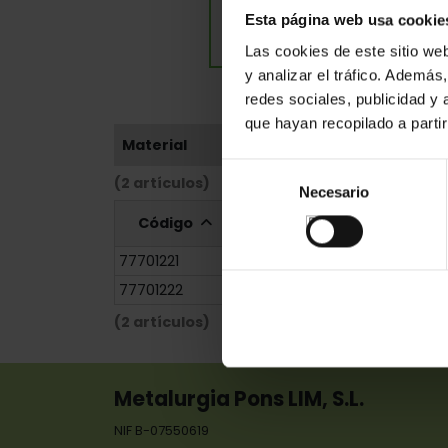
Esta página web usa cookie
Las cookies de este sitio we
y analizar el tráfico. Ademá
redes sociales, publicidad y
que hayan recopilado a parti
Material
Selección
(2 artículos)
Necesario
de
consentimiento
Código
Referencia
Medid
77701221
447/1797
60x13x2,5
77701222
447/1797
60x13x2,5
(2 artículos)
Metalurgia Pons LIM, S.L.
NIF B-07550619