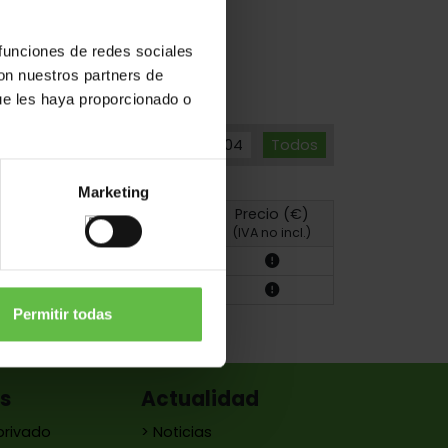
 funciones de redes sociales
con nuestros partners de
ue les haya proporcionado o
Inox.304
Todos
Marketing
Precio (€)
Foto
Plano
(IVA no incl.)
Permitir todas
es
Actualidad
privado
> Noticias