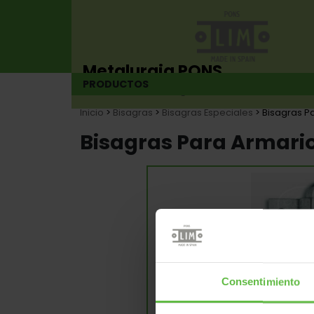
Metalurgia PONS
PRODUCTOS
Fabricante de bisagras desde 1925
Inicio
>
Bisagras
>
Bisagras Especiales
> Bisagras P
Bisagras Para Armari
Consentimiento