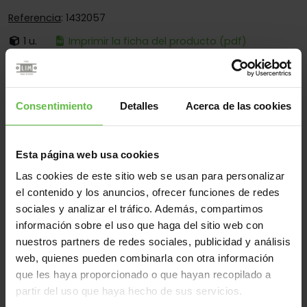
Referencia
: 1432057
1 u.
Imprimir la ficha del producto (pdf)
Es:
Fija
Cantos:
Cantos Cuadrados Y Redondos
Consentimiento
Detalles
Acerca de las cookies
Fijación:
Sólo Para Atornillar
Aplicaciones:
Para Cajas - Para Aplicaciones Especiales -
Para Palets
Esta página web usa cookies
Las cookies de este sitio web se usan para personalizar
el contenido y los anuncios, ofrecer funciones de redes
sociales y analizar el tráfico. Además, compartimos
Material
información sobre el uso que haga del sitio web con
Hierro
Todos
nuestros partners de redes sociales, publicidad y análisis
web, quienes pueden combinarla con otra información
(1 artículos)
que les haya proporcionado o que hayan recopilado a
Referencia
partir del uso que haya hecho de sus servicios.
Código
Medidas
Variantes
Peso 