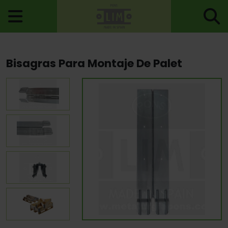
Inicio
>
Bisagras
>
Bisagras Especiales
> Bisagras Para Montaje
Bisagras Para Montaje De Palet
De Palet